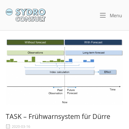
Skip
to
Home
Me
Menu
content
TASK – Frühwarnsystem für Dürre
2020-03-16